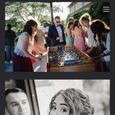
"
COCKTAIL & SOIRÉE
Ca y es, les cérémonies sont passées ! C'est le moment pour
vous de profiter avec vos proches et de fêter cette magnifique
journée !